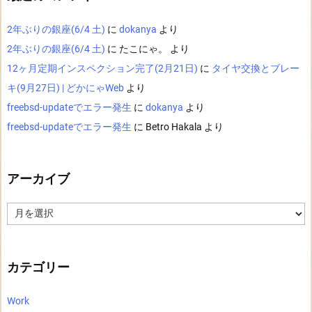
2年ぶりの銀座(6/4 土)
に
dokanya
より
2年ぶりの銀座(6/4 土)
に
たこにゃ。
より
12ヶ月定期インスペクション完了(2月21日)
に
タイヤ交換とブレー
キ(9月27日) | どかにゃWeb
より
freebsd-updateでエラー発生
に
dokanya
より
freebsd-updateでエラー発生
に
Betro Hakala
より
アーカイブ
ア
ー
カ
イ
ブ
カテゴリー
Work