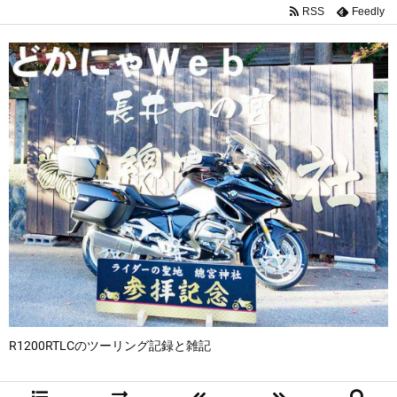
RSS
Feedly
R1200RTLCのツーリング記録と雑記