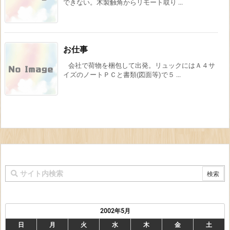
できない。木製触角からリモート取り ...
お仕事
会社で荷物を梱包して出発。リュックにはＡ４サ
イズのノートＰＣと書類(図面等)で５ ...
2002年5月
日
月
火
水
木
金
土