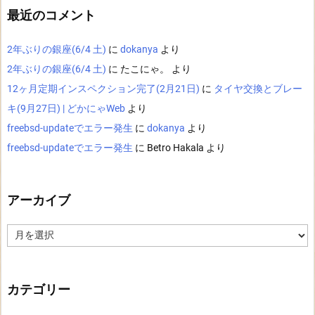
最近のコメント
2年ぶりの銀座(6/4 土)
に
dokanya
より
2年ぶりの銀座(6/4 土)
に
たこにゃ。
より
12ヶ月定期インスペクション完了(2月21日)
に
タイヤ交換とブレー
キ(9月27日) | どかにゃWeb
より
freebsd-updateでエラー発生
に
dokanya
より
freebsd-updateでエラー発生
に
Betro Hakala
より
アーカイブ
ア
ー
カ
イ
ブ
カテゴリー