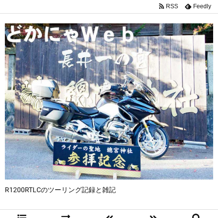
RSS
Feedly
R1200RTLCのツーリング記録と雑記