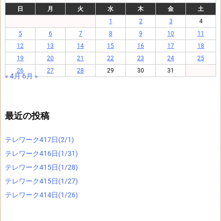
日
月
火
水
木
金
土
1
2
3
4
5
6
7
8
9
10
11
12
13
14
15
16
17
18
19
20
21
22
23
24
25
26
27
28
29
30
31
« 4月
6月 »
最近の投稿
テレワーク417日(2/1)
テレワーク416日(1/31)
テレワーク415日(1/28)
テレワーク415日(1/27)
テレワーク414日(1/26)