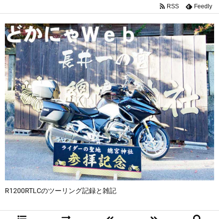
RSS
Feedly
R1200RTLCのツーリング記録と雑記