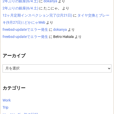
2年ぶりの銀座(6/4 土)
に
dokanya
より
2年ぶりの銀座(6/4 土)
に
たこにゃ。
より
12ヶ月定期インスペクション完了(2月21日)
に
タイヤ交換とブレー
キ(9月27日) | どかにゃWeb
より
freebsd-updateでエラー発生
に
dokanya
より
freebsd-updateでエラー発生
に
Betro Hakala
より
アーカイブ
ア
ー
カ
イ
ブ
カテゴリー
Work
Trip