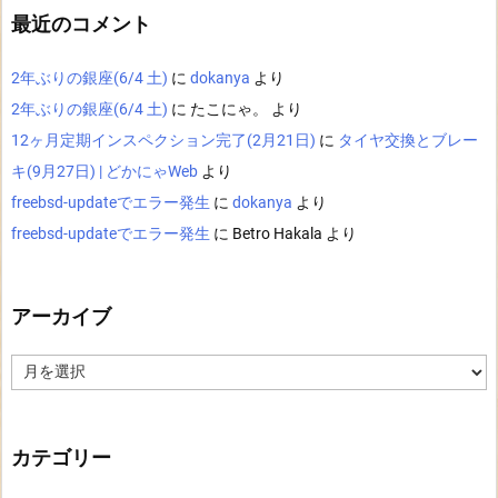
最近のコメント
2年ぶりの銀座(6/4 土)
に
dokanya
より
2年ぶりの銀座(6/4 土)
に
たこにゃ。
より
12ヶ月定期インスペクション完了(2月21日)
に
タイヤ交換とブレー
キ(9月27日) | どかにゃWeb
より
freebsd-updateでエラー発生
に
dokanya
より
freebsd-updateでエラー発生
に
Betro Hakala
より
アーカイブ
ア
ー
カ
イ
ブ
カテゴリー