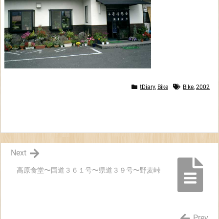
tDiary
,
Bike
Bike
,
2002
Next
高原食堂〜国道３６１号〜県道３９号〜野麦峠
Prev