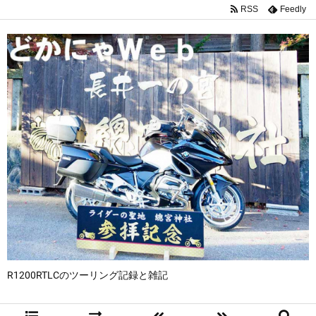
RSS
Feedly
R1200RTLCのツーリング記録と雑記