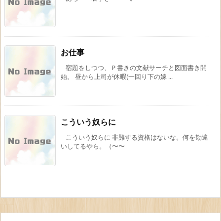
お仕事
宿題をしつつ、Ｐ書きの文献サーチと図面書き開
始。 昼から上司が休暇(一回り下の嫁 ...
こういう奴らに
こういう奴らに 非難する資格はないな。何を勘違
いしてるやら。（〜〜