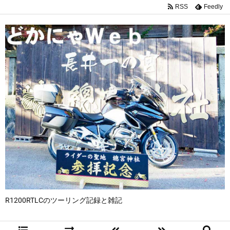
RSS
Feedly
R1200RTLCのツーリング記録と雑記