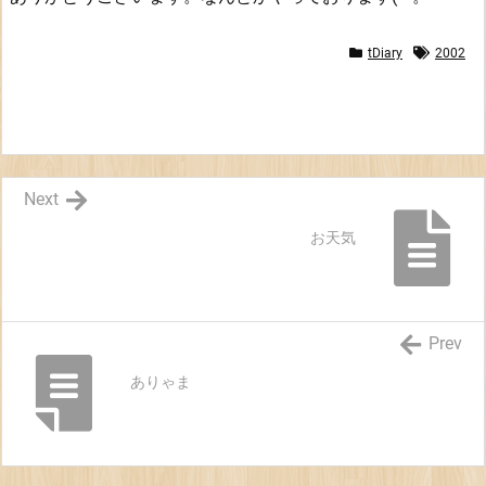
ッ
コ
tDiary
2002
ミ
Next
お天気
Prev
ありゃま