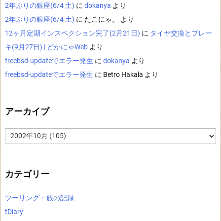
2年ぶりの銀座(6/4 土)
に
dokanya
より
2年ぶりの銀座(6/4 土)
に
たこにゃ。
より
12ヶ月定期インスペクション完了(2月21日)
に
タイヤ交換とブレー
キ(9月27日) | どかにゃWeb
より
freebsd-updateでエラー発生
に
dokanya
より
freebsd-updateでエラー発生
に
Betro Hakala
より
アーカイブ
ア
ー
カ
イ
ブ
カテゴリー
ツーリング・旅の記録
tDiary