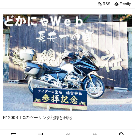
RSS
Feedly
R1200RTLCのツーリング記録と雑記