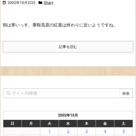
2002年10月22日
tDiary
朝は寒いっす。乗鞍高原の紅葉は終わりに近いようですね。
記事を読む
2002年10月
日
月
火
水
木
金
土
1
2
3
4
5