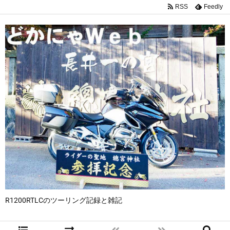
RSS
Feedly
R1200RTLCのツーリング記録と雑記