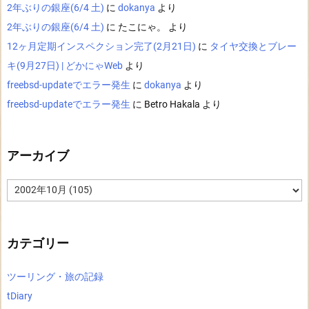
2年ぶりの銀座(6/4 土)
に
dokanya
より
2年ぶりの銀座(6/4 土)
に
たこにゃ。
より
12ヶ月定期インスペクション完了(2月21日)
に
タイヤ交換とブレー
キ(9月27日) | どかにゃWeb
より
freebsd-updateでエラー発生
に
dokanya
より
freebsd-updateでエラー発生
に
Betro Hakala
より
アーカイブ
ア
ー
カ
イ
ブ
カテゴリー
ツーリング・旅の記録
tDiary