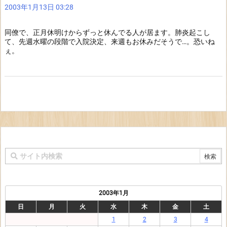
2003年1月13日 03:28
同僚で、正月休明けからずっと休んでる人が居ます。肺炎起こし
て、先週水曜の段階で入院決定、来週もお休みだそうで…。恐いね
ぇ。
2003年1月
日
月
火
水
木
金
土
1
2
3
4