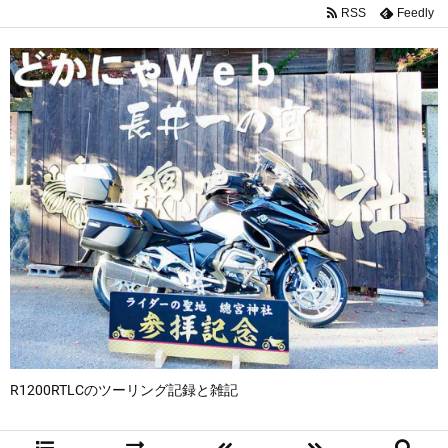
RSS
Feedly
R1200RTLCのツーリング記録と雑記