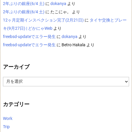
2年ぶりの銀座(6/4 土)
に
dokanya
より
2年ぶりの銀座(6/4 土)
に
たこにゃ。
より
12ヶ月定期インスペクション完了(2月21日)
に
タイヤ交換とブレー
キ(9月27日) | どかにゃWeb
より
freebsd-updateでエラー発生
に
dokanya
より
freebsd-updateでエラー発生
に
Betro Hakala
より
アーカイブ
ア
ー
カ
イ
ブ
カテゴリー
Work
Trip