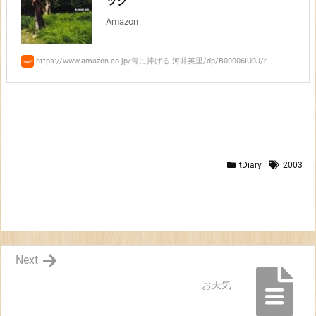
ック
Amazon
https://www.amazon.co.jp/青に捧げる-河井英里/dp/B00006IU0J/r...
tDiary
2003
Next
お天気