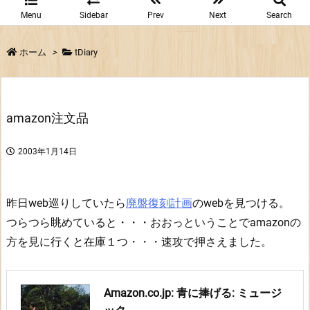
Menu
Sidebar
Prev
Next
Search
ホーム
>
tDiary
amazon注文品
2003年1月14日
昨日web巡りしていたら
廃盤復刻計画
のwebを見つける。
つらつら眺めていると・・・おおっということでamazonの
方を見に行くと在庫１つ・・・速攻で押さえました。
Amazon.co.jp: 青に捧げる: ミュージ