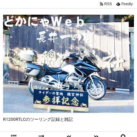
RSS
Feedly
R1200RTLCのツーリング記録と雑記