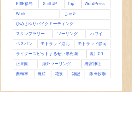
RISE福島
ShiftUP
Trip
WordPress
Work
じゃ豆
ひめさゆりバイクミーティング
スタンプラリー
ツーリング
ハワイ
ベスパン
モトラッド港北
モトラッド静岡
ライダーズピットまるせい果樹園
境川CR
正果園
海外ツーリング
總宮神社
自転車
自鯖
花泉
雑記
飯田牧場