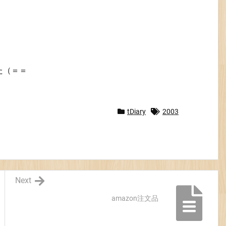
た（＝＝
tDiary
2003
Next
amazon注文品