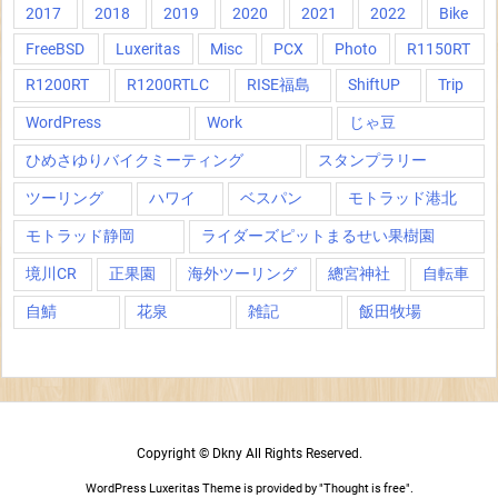
2017
2018
2019
2020
2021
2022
Bike
FreeBSD
Luxeritas
Misc
PCX
Photo
R1150RT
R1200RT
R1200RTLC
RISE福島
ShiftUP
Trip
WordPress
Work
じゃ豆
ひめさゆりバイクミーティング
スタンプラリー
ツーリング
ハワイ
ベスパン
モトラッド港北
モトラッド静岡
ライダーズピットまるせい果樹園
境川CR
正果園
海外ツーリング
總宮神社
自転車
自鯖
花泉
雑記
飯田牧場
Copyright ©
Dkny
All Rights Reserved.
WordPress Luxeritas Theme is provided by "
Thought is free
".