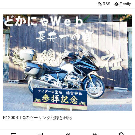
RSS
Feedly
R1200RTLCのツーリング記録と雑記