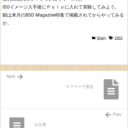
B
ISOイメージ入手後にＰｏｌｏに入れて実験してみよう。
S
鯖は来月のBSD Magazine特集で掲載されてからやってみる
D
5.
か。
0
R
tDiary
2003
E
L
E
A
S
Next
E
マフラーで窒息
Prev
お仕事