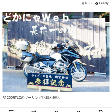
RSS
Feedly
R1200RTLCのツーリング記録と雑記