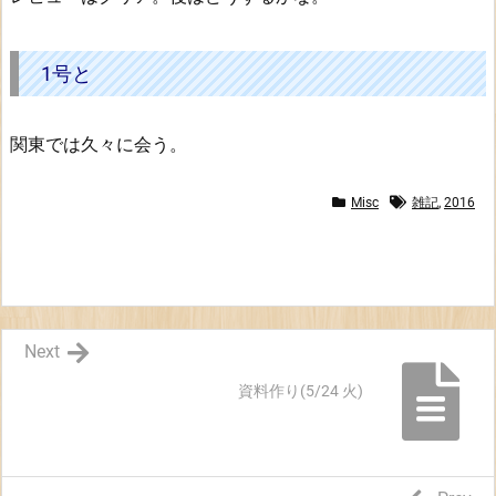
ず
2.
1
1号と
号
と
関東では久々に会う。
Misc
雑記
,
2016
Next
資料作り(5/24 火)