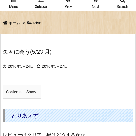
Menu
Sidebar
Prev
Next
Search
ホーム
>
Misc
久々に会う(5/23 月)
2016年5月24日
2016年5月27日
Contents
1.
と
り
とりあえず
あ
え
レビューはクリア。後はどうするかな。