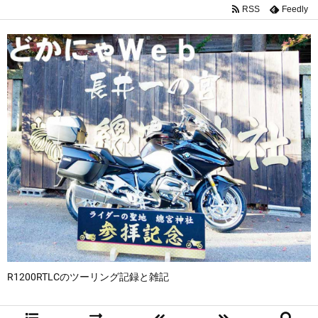
RSS
Feedly
R1200RTLCのツーリング記録と雑記