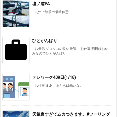
壇ノ浦PA
九州上陸前の最終休憩
ひとがんばり
お天気 ソコソコの良い天気。 お仕事 明日はお休
みなのでひとがんばり
テレワーク409日(1/18)
お仕事 まあ、あちらは酷いな。
天気良すぎでムカつきます。#ツーリング