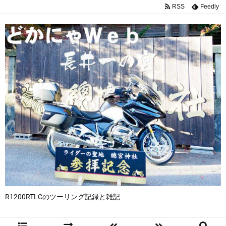
RSS
Feedly
R1200RTLCのツーリング記録と雑記