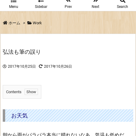
Menu
Sidebar
Prev
Next
Search
ホーム
>
Work
弘法も筆の誤り
2017年10月25日
2017年10月26日
Contents
1.
お
天
お天気
気
2.
朝から雨がパラパラ本当に晴れないなあ。気温も低めだ