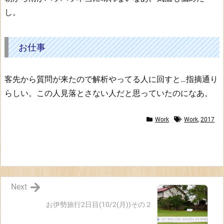
お
し。
仕
事
お仕事
客先から質問が来たので解析やってる人に回すと…指摘通り
らしい。この人見落とさない人だと思っていたのになあ。
Work
Work
,
2017
Next
お伊勢旅行2日目(10/2(月))その２