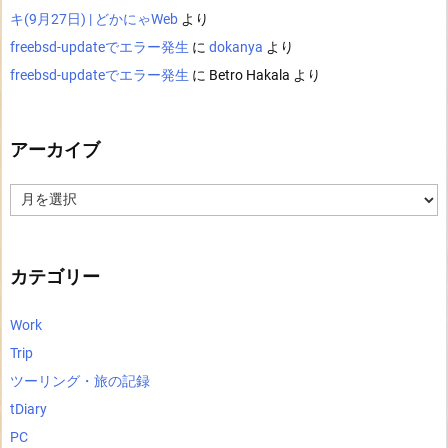
キ(9月27日) | どかにゃWeb
より
freebsd-updateでエラー発生
に
dokanya
より
freebsd-updateでエラー発生
に
Betro Hakala
より
アーカイブ
ア
ー
カ
イ
ブ
カテゴリー
Work
Trip
ツーリング・旅の記録
tDiary
PC