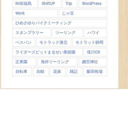
RISE福島
ShiftUP
Trip
WordPress
Work
じゃ豆
ひめさゆりバイクミーティング
スタンプラリー
ツーリング
ハワイ
ベスパン
モトラッド港北
モトラッド静岡
ライダーズピットまるせい果樹園
境川CR
正果園
海外ツーリング
總宮神社
自転車
自鯖
花泉
雑記
飯田牧場