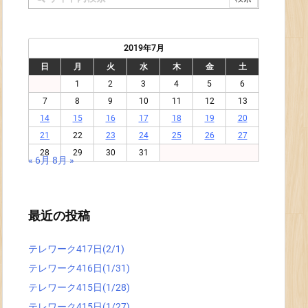
2019年7月
日
月
火
水
木
金
土
1
2
3
4
5
6
7
8
9
10
11
12
13
14
15
16
17
18
19
20
21
22
23
24
25
26
27
28
29
30
31
« 6月
8月 »
最近の投稿
テレワーク417日(2/1)
テレワーク416日(1/31)
テレワーク415日(1/28)
テレワーク415日(1/27)