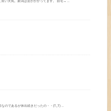
良い天気。新潟は雲がかかってます。 自宅→ ...
のであるが休出続きだったの・・(T_T) ...