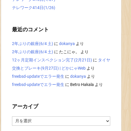
テレワーク414日(1/26)
最近のコメント
2年ぶりの銀座(6/4 土)
に
dokanya
より
2年ぶりの銀座(6/4 土)
に
たこにゃ。
より
12ヶ月定期インスペクション完了(2月21日)
に
タイヤ
交換とブレーキ(9月27日) | どかにゃWeb
より
freebsd-updateでエラー発生
に
dokanya
より
freebsd-updateでエラー発生
に
Betro Hakala
より
アーカイブ
ア
ー
カ