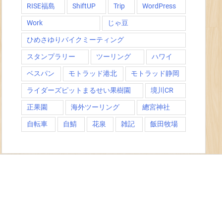
RISE福島
ShiftUP
Trip
WordPress
Work
じゃ豆
ひめさゆりバイクミーティング
スタンプラリー
ツーリング
ハワイ
ベスパン
モトラッド港北
モトラッド静岡
ライダーズピットまるせい果樹園
境川CR
正果園
海外ツーリング
總宮神社
自転車
自鯖
花泉
雑記
飯田牧場