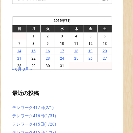
2019年7月
日
月
火
水
木
金
土
1
2
3
4
5
6
7
8
9
10
11
12
13
14
15
16
17
18
19
20
21
22
23
24
25
26
27
28
29
30
31
« 6月
8月 »
最近の投稿
テレワーク417日(2/1)
テレワーク416日(1/31)
テレワーク415日(1/28)
テレワーク415日(1/27)