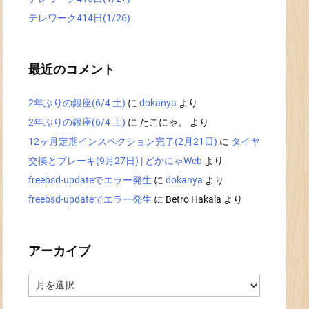
テレワーク414日(1/26)
最近のコメント
2年ぶりの銀座(6/4 土)
に
dokanya
より
2年ぶりの銀座(6/4 土)
に
たこにゃ。
より
12ヶ月定期インスペクション完了(2月21日)
に
タイヤ
交換とブレーキ(9月27日) | どかにゃWeb
より
freebsd-updateでエラー発生
に
dokanya
より
freebsd-updateでエラー発生
に
Betro Hakala
より
アーカイブ
ア
ー
カ