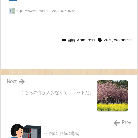
https://www.b-twin.net/2020/02/16364/
自鯖
,
WordPress
2020
,
WordPress
Next
こちらの方が人少なくてフラットだ。
Prev
今回の自鯖の構成