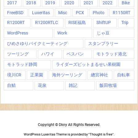
2017
2018
2019
2020
2021
2022
Bike
FreeBSD
Luxeritas
Misc
PCX
Photo
R1150RT
R1200RT
R1200RTLC
RISE福島
ShiftUP
Trip
WordPress
Work
じゃ豆
ひめさゆりバイクミーティング
スタンプラリー
ツーリング
ハワイ
ベスパン
モトラッド港北
モトラッド静岡
ライダーズピットまるせい果樹園
境川CR
正果園
海外ツーリング
總宮神社
自転車
自鯖
花泉
雑記
飯田牧場
Copyright ©
Dkny
All Rights Reserved.
WordPress Luxeritas Theme is provided by "
Thought is free
".