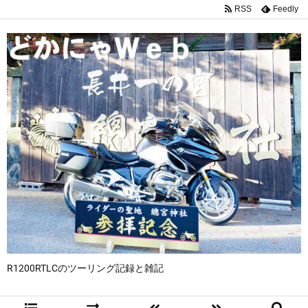
RSS
Feedly
R1200RTLCのツーリング記録と雑記