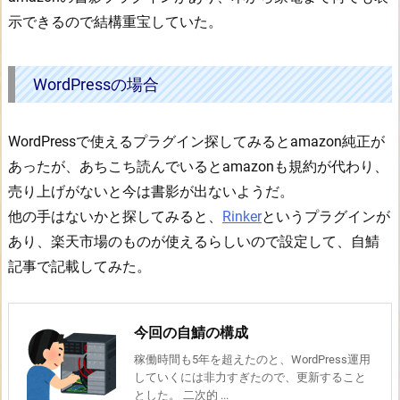
r
示できるので結構重宝していた。
y
の
場
WordPressの場合
合
2.
W
WordPressで使えるプラグイン探してみるとamazon純正が
o
あったが、あちこち読んでいるとamazonも規約が代わり、
r
売り上げがないと今は書影が出ないようだ。
d
他の手はないかと探してみると、
Rinker
というプラグインが
P
あり、楽天市場のものが使えるらしいので設定して、自鯖
r
記事で記載してみた。
e
s
s
今回の自鯖の構成
の
稼働時間も5年を超えたのと、WordPress運用
場
していくには非力すぎたので、更新すること
合
とした。 二次的 ...