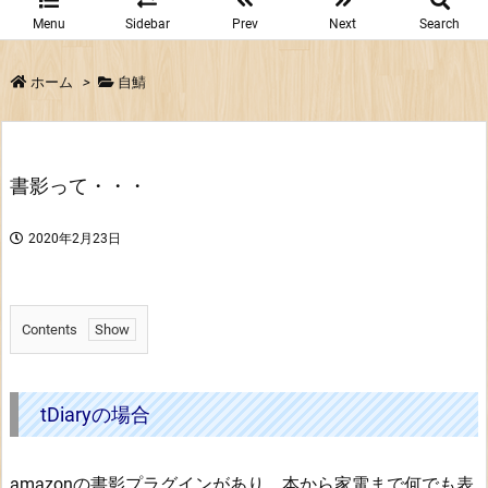
Menu
Sidebar
Prev
Next
Search
ホーム
>
自鯖
書影って・・・
2020年2月23日
Contents
1.
t
D
tDiaryの場合
i
a
amazonの書影プラグインがあり、本から家電まで何でも表