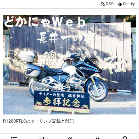
RSS
Feedly
R1200RTLCのツーリング記録と雑記