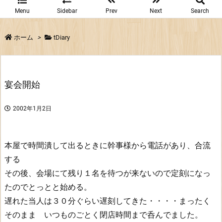
Menu
Sidebar
Prev
Next
Search
ホーム
>
tDiary
宴会開始
2002年1月2日
本屋で時間潰して出るときに幹事様から電話があり、合流
する
その後、会場にて残り１名を待つが来ないので定刻になっ
たのでとっとと始める。
遅れた当人は３０分ぐらい遅刻してきた・・・・まったく
そのまま いつものごとく閉店時間まで呑んでました。