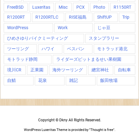
FreeBSD
Luxeritas
Misc
PCX
Photo
R1150RT
R1200RT
R1200RTLC
RISE福島
ShiftUP
Trip
WordPress
Work
じゃ豆
ひめさゆりバイクミーティング
スタンプラリー
ツーリング
ハワイ
ベスパン
モトラッド港北
モトラッド静岡
ライダーズピットまるせい果樹園
境川CR
正果園
海外ツーリング
總宮神社
自転車
自鯖
花泉
雑記
飯田牧場
Copyright ©
Dkny
All Rights Reserved.
WordPress Luxeritas Theme is provided by "
Thought is free
".