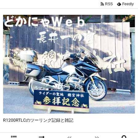
RSS
Feedly
R1200RTLCのツーリング記録と雑記