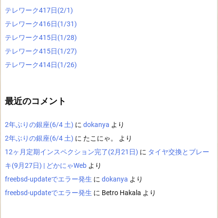
テレワーク417日(2/1)
テレワーク416日(1/31)
テレワーク415日(1/28)
テレワーク415日(1/27)
テレワーク414日(1/26)
最近のコメント
2年ぶりの銀座(6/4 土)
に
dokanya
より
2年ぶりの銀座(6/4 土)
に
たこにゃ。
より
12ヶ月定期インスペクション完了(2月21日)
に
タイヤ交換とブレー
キ(9月27日) | どかにゃWeb
より
freebsd-updateでエラー発生
に
dokanya
より
freebsd-updateでエラー発生
に
Betro Hakala
より