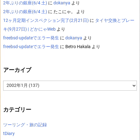
2年ぶりの銀座(6/4 土)
に
dokanya
より
2年ぶりの銀座(6/4 土)
に
たこにゃ。
より
12ヶ月定期インスペクション完了(2月21日)
に
タイヤ交換とブレー
キ(9月27日) | どかにゃWeb
より
freebsd-updateでエラー発生
に
dokanya
より
freebsd-updateでエラー発生
に
Betro Hakala
より
アーカイブ
ア
ー
カ
イ
ブ
カテゴリー
ツーリング・旅の記録
tDiary