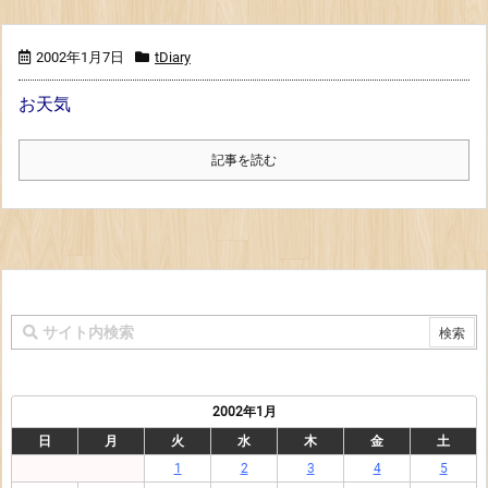
2002年1月7日
tDiary
お天気
記事を読む
2002年1月
日
月
火
水
木
金
土
1
2
3
4
5