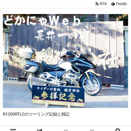
RSS
Feedly
R1200RTLCのツーリング記録と雑記