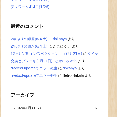
テレワーク414日(1/26)
最近のコメント
2年ぶりの銀座(6/4 土)
に
dokanya
より
2年ぶりの銀座(6/4 土)
に
たこにゃ。
より
12ヶ月定期インスペクション完了(2月21日)
に
タイヤ
交換とブレーキ(9月27日) | どかにゃWeb
より
freebsd-updateでエラー発生
に
dokanya
より
freebsd-updateでエラー発生
に
Betro Hakala
より
アーカイブ
ア
ー
カ