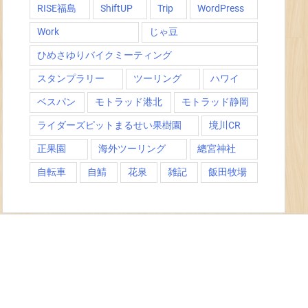
RISE福島
ShiftUP
Trip
WordPress
Work
じゃ豆
ひめさゆりバイクミーティング
スタンプラリー
ツーリング
ハワイ
ベスパン
モトラッド港北
モトラッド静岡
ライダーズピットまるせい果樹園
境川CR
正果園
海外ツーリング
總宮神社
自転車
自鯖
花泉
雑記
飯田牧場