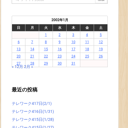
2002年1月
日
月
火
水
木
金
土
1
2
3
4
5
6
7
8
9
10
11
12
13
14
15
16
17
18
19
20
21
22
23
24
25
26
27
28
29
30
31
« 12月
2月 »
最近の投稿
テレワーク417日(2/1)
テレワーク416日(1/31)
テレワーク415日(1/28)
テレワーク415日(1/27)