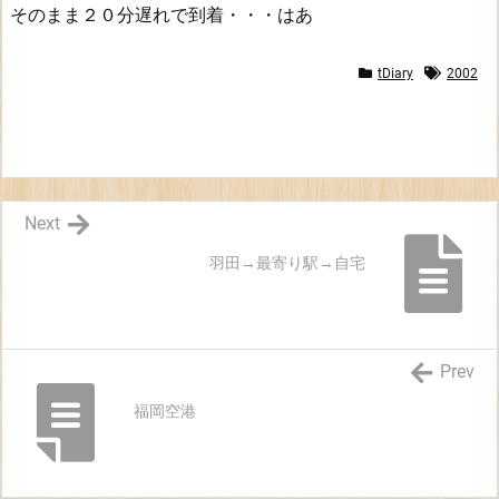
そのまま２０分遅れで到着・・・はあ
tDiary
2002
Next
羽田→最寄り駅→自宅
Prev
福岡空港