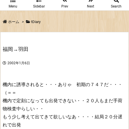
Menu
Sidebar
Prev
Next
Search
ホーム
>
tDiary
福岡→羽田
2002年1月6日
機内に誘導されると・・・ありゃ 初期の７４７だ・・・
（＝＝
機内で定刻になっても出発できない・・２０人もまだ手荷
物検査中らしい・・
もう少し考えて出てきて欲しいなあ・・・・結局２０分遅
れで出発