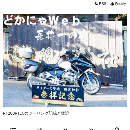
RSS
Feedly
R1200RTLCのツーリング記録と雑記