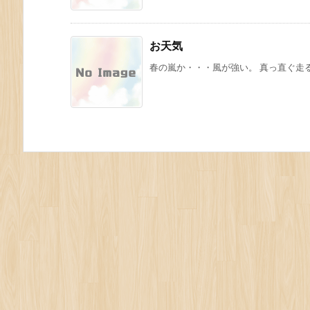
お天気
春の嵐か・・・風が強い。 真っ直ぐ走