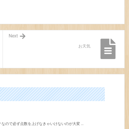
Next
お天気
なので必ず点数を上げなきゃいけないのが大変 ...