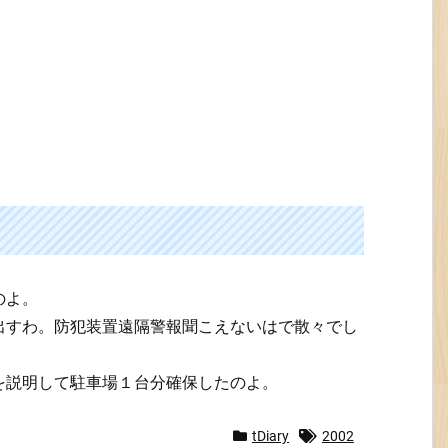
のよ。
出すわ。防犯装置遠隔警報聞こえないはで散々でし
を説明して駐車場１台分確保したのよ。
tDiary
2002