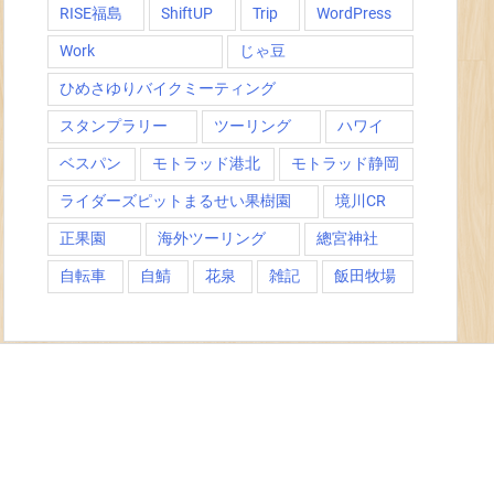
RISE福島
ShiftUP
Trip
WordPress
Work
じゃ豆
ひめさゆりバイクミーティング
スタンプラリー
ツーリング
ハワイ
ベスパン
モトラッド港北
モトラッド静岡
ライダーズピットまるせい果樹園
境川CR
正果園
海外ツーリング
總宮神社
自転車
自鯖
花泉
雑記
飯田牧場