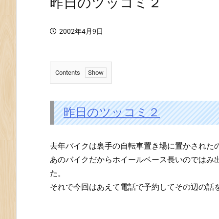
昨日のツッコミ２
2002年4月9日
Contents
1.
昨
日
昨日のツッコミ２
の
ツ
去年バイクは裏手の自転車置き場に置かされた
ッ
コ
あのバイクだからホイールベース長いのではみ
ミ
た。
２
それで今回はあえて電話で予約してその辺の話