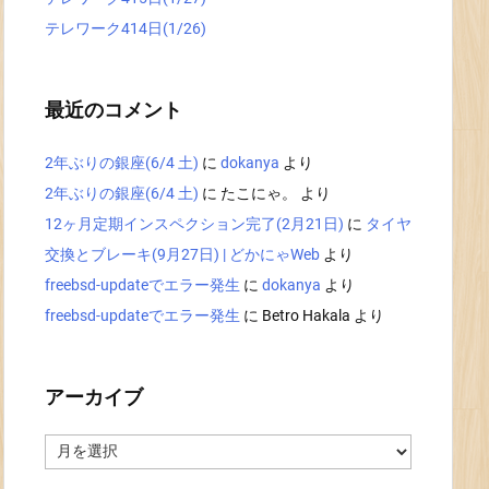
テレワーク414日(1/26)
最近のコメント
2年ぶりの銀座(6/4 土)
に
dokanya
より
2年ぶりの銀座(6/4 土)
に
たこにゃ。
より
12ヶ月定期インスペクション完了(2月21日)
に
タイヤ
交換とブレーキ(9月27日) | どかにゃWeb
より
freebsd-updateでエラー発生
に
dokanya
より
freebsd-updateでエラー発生
に
Betro Hakala
より
アーカイブ
ア
ー
カ