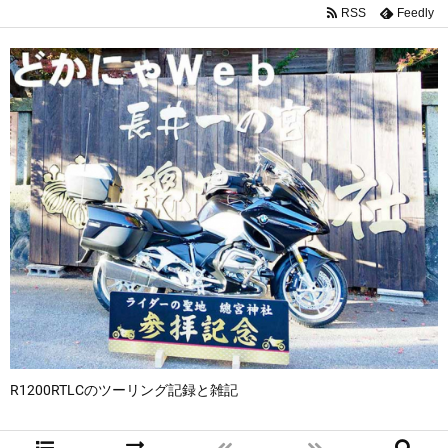
RSS
Feedly
R1200RTLCのツーリング記録と雑記