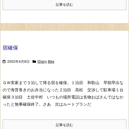
記事を読む
宿確保
2002年4月8日
tDiary
,
Bike
ＧＷ実家まで３泊して帰る宿を確保。
１泊目 和歌山 早朝早出な
ので海苔巻きのお弁当になった
２泊目 高松 交渉して駐車場１台
確保
３泊目 土佐中村 いつもの場所電話は名物おばさんではなか
った
と無事確保終了。さあ 次はルートプランだ
記事を読む