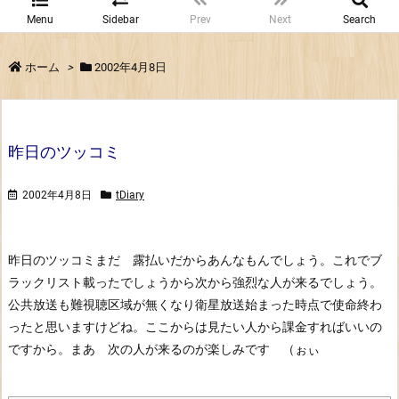
Menu
Sidebar
Prev
Next
Search
ホーム
>
2002年4月8日
昨日のツッコミ
2002年4月8日
tDiary
昨日のツッコミ
まだ 露払いだからあんなもんでしょう。これでブ
ラックリスト載ったでしょうから次から強烈な人が来るでしょう。
公共放送も難視聴区域が無くなり衛星放送始まった時点で使命終わ
ったと思いますけどね。
ここからは見たい人から課金すればいいの
ですから。
まあ 次の人が来るのが楽しみです （ぉぃ