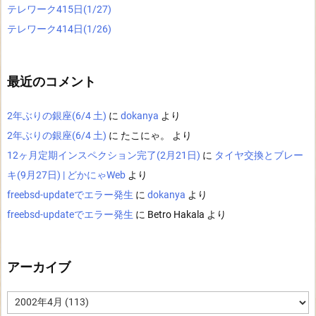
テレワーク415日(1/27)
テレワーク414日(1/26)
最近のコメント
2年ぶりの銀座(6/4 土)
に
dokanya
より
2年ぶりの銀座(6/4 土)
に
たこにゃ。
より
12ヶ月定期インスペクション完了(2月21日)
に
タイヤ交換とブレー
キ(9月27日) | どかにゃWeb
より
freebsd-updateでエラー発生
に
dokanya
より
freebsd-updateでエラー発生
に
Betro Hakala
より
アーカイブ
ア
ー