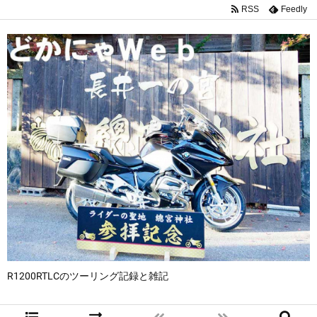
RSS
Feedly
R1200RTLCのツーリング記録と雑記