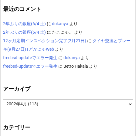
最近のコメント
2年ぶりの銀座(6/4 土)
に
dokanya
より
2年ぶりの銀座(6/4 土)
に
たこにゃ。
より
12ヶ月定期インスペクション完了(2月21日)
に
タイヤ交換とブレー
キ(9月27日) | どかにゃWeb
より
freebsd-updateでエラー発生
に
dokanya
より
freebsd-updateでエラー発生
に
Betro Hakala
より
アーカイブ
ア
ー
カ
イ
ブ
カテゴリー