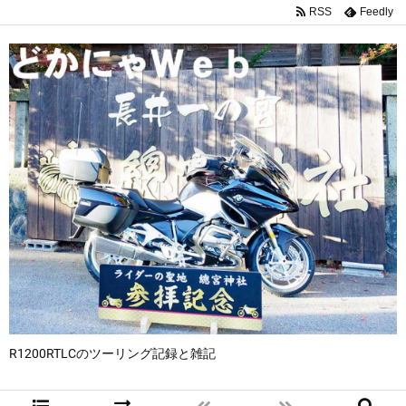
RSS
Feedly
R1200RTLCのツーリング記録と雑記