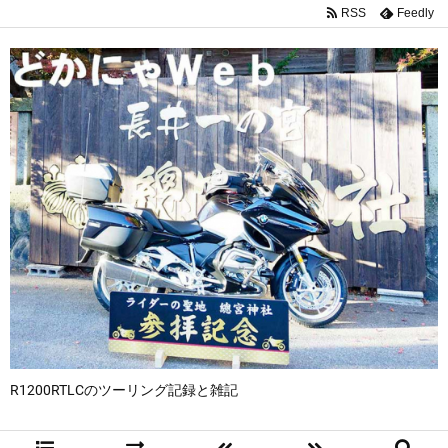
RSS
Feedly
R1200RTLCのツーリング記録と雑記