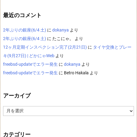
最近のコメント
2年ぶりの銀座(6/4 土)
に
dokanya
より
2年ぶりの銀座(6/4 土)
に
たこにゃ。
より
12ヶ月定期インスペクション完了(2月21日)
に
タイヤ交換とブレー
キ(9月27日) | どかにゃWeb
より
freebsd-updateでエラー発生
に
dokanya
より
freebsd-updateでエラー発生
に
Betro Hakala
より
アーカイブ
ア
ー
カ
イ
ブ
カテゴリー