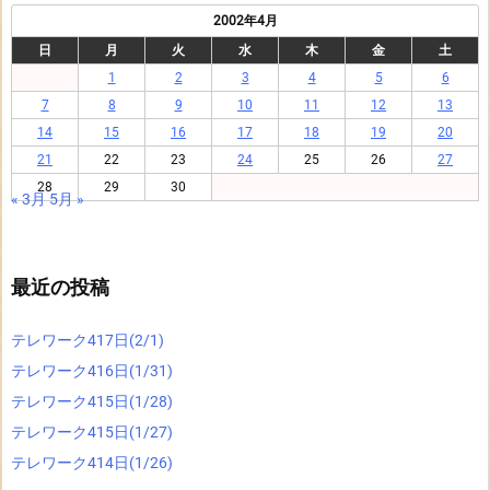
2002年4月
日
月
火
水
木
金
土
1
2
3
4
5
6
7
8
9
10
11
12
13
14
15
16
17
18
19
20
21
22
23
24
25
26
27
28
29
30
« 3月
5月 »
最近の投稿
テレワーク417日(2/1)
テレワーク416日(1/31)
テレワーク415日(1/28)
テレワーク415日(1/27)
テレワーク414日(1/26)