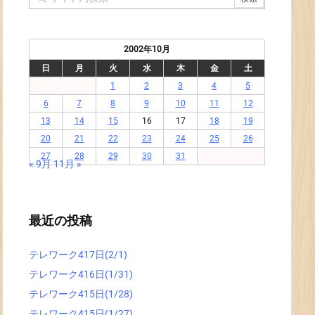
2002年10月
日
月
火
水
木
金
土
1
2
3
4
5
6
7
8
9
10
11
12
13
14
15
16
17
18
19
20
21
22
23
24
25
26
27
28
29
30
31
« 9月
11月 »
最近の投稿
テレワーク417日(2/1)
テレワーク416日(1/31)
テレワーク415日(1/28)
テレワーク415日(1/27)