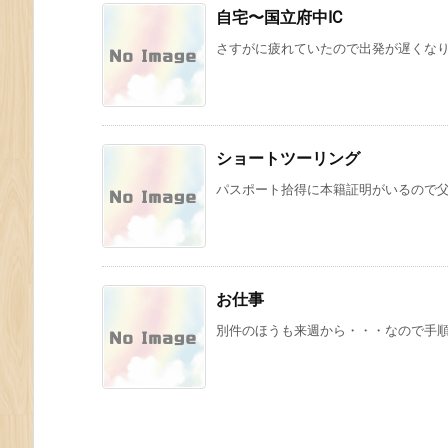
自宅〜国立府中IC
さすがに疲れていたので出発が遅くなり、6:
ショートツーリング
パスポート拾得に本籍証明がいるので父方
お仕事
別件のほうも来週から・・・なので手順書