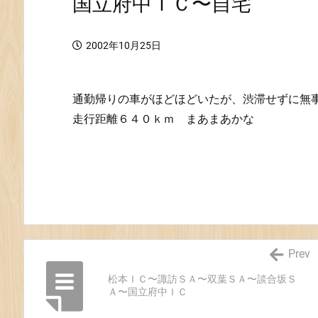
国立府中ＩＣ〜自宅
2002年10月25日
通勤帰りの車がほどほどいたが、渋滞せずに無
走行距離６４０ｋｍ まあまあかな
Prev
松本ＩＣ〜諏訪ＳＡ〜双葉ＳＡ〜談合坂Ｓ
Ａ〜国立府中ＩＣ