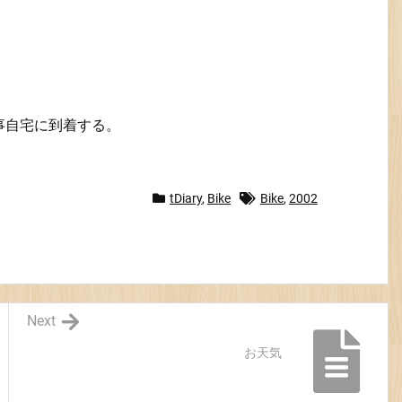
事自宅に到着する。
tDiary
,
Bike
Bike
,
2002
Next
お天気