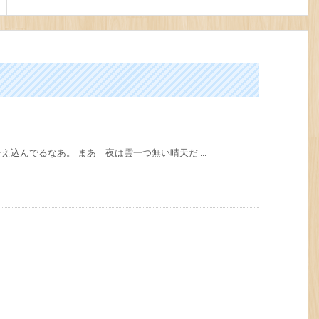
込んでるなあ。 まあ 夜は雲一つ無い晴天だ ...