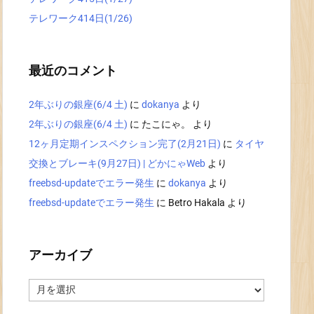
テレワーク414日(1/26)
最近のコメント
2年ぶりの銀座(6/4 土)
に
dokanya
より
2年ぶりの銀座(6/4 土)
に
たこにゃ。
より
12ヶ月定期インスペクション完了(2月21日)
に
タイヤ
交換とブレーキ(9月27日) | どかにゃWeb
より
freebsd-updateでエラー発生
に
dokanya
より
freebsd-updateでエラー発生
に
Betro Hakala
より
アーカイブ
ア
ー
カ