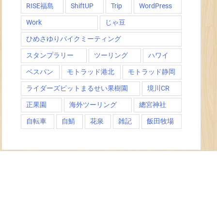
RISE福島
ShiftUP
Trip
WordPress
Work
じゃ豆
ひめさゆりバイクミーティング
スタンプラリー
ツーリング
ハワイ
ベスパン
モトラッド港北
モトラッド静岡
ライダーズピットまるせい果樹園
境川CR
正果園
海外ツーリング
總宮神社
自転車
自鯖
花泉
雑記
飯田牧場