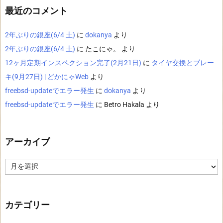
最近のコメント
2年ぶりの銀座(6/4 土)
に
dokanya
より
2年ぶりの銀座(6/4 土)
に
たこにゃ。
より
12ヶ月定期インスペクション完了(2月21日)
に
タイヤ交換とブレー
キ(9月27日) | どかにゃWeb
より
freebsd-updateでエラー発生
に
dokanya
より
freebsd-updateでエラー発生
に
Betro Hakala
より
アーカイブ
ア
ー
カ
イ
ブ
カテゴリー