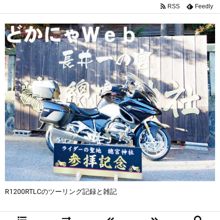
RSS
Feedly
R1200RTLCのツーリング記録と雑記