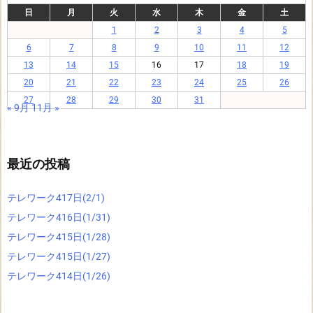
日
月
火
水
木
金
土
1
2
3
4
5
6
7
8
9
10
11
12
13
14
15
16
17
18
19
20
21
22
23
24
25
26
27
28
29
30
31
« 9月
11月 »
最近の投稿
テレワーク417日(2/1)
テレワーク416日(1/31)
テレワーク415日(1/28)
テレワーク415日(1/27)
テレワーク414日(1/26)