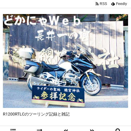
RSS
Feedly
R1200RTLCのツーリング記録と雑記