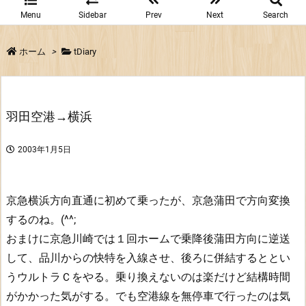
Menu
Sidebar
Prev
Next
Search
ホーム
>
tDiary
羽田空港→横浜
2003年1月5日
京急横浜方向直通に初めて乗ったが、京急蒲田で方向変換
するのね。(^^;
おまけに京急川崎では１回ホームで乗降後蒲田方向に逆送
して、品川からの快特を入線させ、後ろに併結するととい
うウルトラＣをやる。乗り換えないのは楽だけど結構時間
がかかった気がする。でも空港線を無停車で行ったのは気