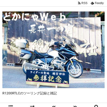
RSS
Feedly
R1200RTLCのツーリング記録と雑記