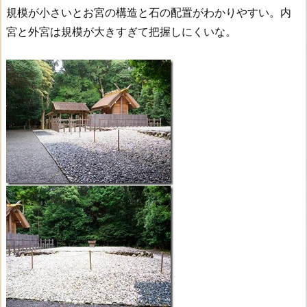
→
規模が小さいとお宮の構造と石の配置がわかりやすい。内
鳥
宮と外宮は規模が大きすぎて把握しにくいな。
羽
展
望
台
4.
鳥
羽
展
望
台
→
ホ
テ
ル