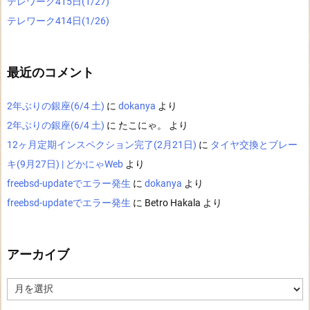
テレワーク415日(1/27)
テレワーク414日(1/26)
最近のコメント
2年ぶりの銀座(6/4 土)
に
dokanya
より
2年ぶりの銀座(6/4 土)
に
たこにゃ。
より
12ヶ月定期インスペクション完了(2月21日)
に
タイヤ交換とブレー
キ(9月27日) | どかにゃWeb
より
freebsd-updateでエラー発生
に
dokanya
より
freebsd-updateでエラー発生
に
Betro Hakala
より
アーカイブ
ア
ー
カ