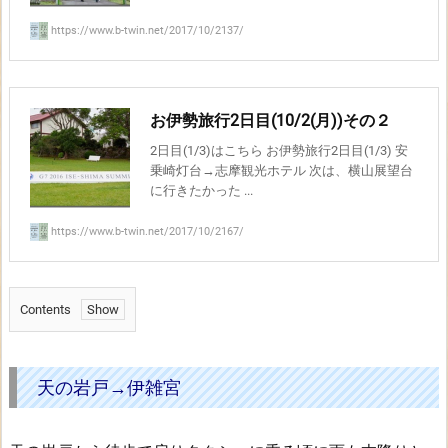
https://www.b-twin.net/2017/10/2137/
お伊勢旅行2日目(10/2(月))その２
2日目(1/3)はこちら お伊勢旅行2日目(1/3) 安
乗崎灯台→志摩観光ホテル 次は、横山展望台
に行きたかった ...
https://www.b-twin.net/2017/10/2167/
Contents
1.
天
の
天の岩戸→伊雑宮
岩
戸