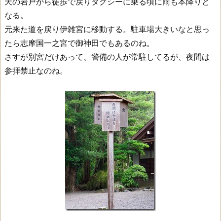
天の岩戸から徒歩で戻りタクシーに乗る頃に雨も本降りと
→
なる。
伊
元来た道を戻り伊雑宮に移動する。駐車場大きいなと思っ
雑
宮
たら志摩国一之宮で御神田でもあるのね。
2.
さすが別宮だけあって、警備の人が常駐してるが、夜間は
伊
参拝禁止なのね。
雑
宮
→
神
明
神
社
3.
神
明
神
社