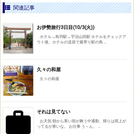
関連記事
お伊勢旅行3日目(10/3(火))
ホテル→鳥羽駅→宇治山田駅 ホテルをチェックア
ウト後。ホテルの送迎で最寄り駅の鳥 ...
久々の和屋
久々の和屋
それは見てない
お天気 朝から寒い雨が舞う中通勤、帰りは雨上が
ってるが寒いな。 お仕事 う～ん、 ...