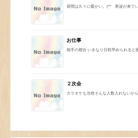
昼間は久々に暖かい。(^^ 寒波が来
お仕事
相手の都合 いきなり日程早められると困
２次会
カラオケも当然そんな人数入れないから部