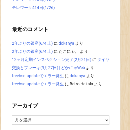
テレワーク414日(1/26)
最近のコメント
2年ぶりの銀座(6/4 土)
に
dokanya
より
2年ぶりの銀座(6/4 土)
に
たこにゃ。
より
12ヶ月定期インスペクション完了(2月21日)
に
タイヤ
交換とブレーキ(9月27日) | どかにゃWeb
より
freebsd-updateでエラー発生
に
dokanya
より
freebsd-updateでエラー発生
に
Betro Hakala
より
アーカイブ
ア
ー
カ