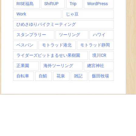
RISE福島
ShiftUP
Trip
WordPress
Work
じゃ豆
ひめさゆりバイクミーティング
スタンプラリー
ツーリング
ハワイ
ベスパン
モトラッド港北
モトラッド静岡
ライダーズピットまるせい果樹園
境川CR
正果園
海外ツーリング
總宮神社
自転車
自鯖
花泉
雑記
飯田牧場