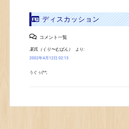
ディスカッション
コメント一覧
某氏（くり〜むぱん）
より:
2002年4月12日 02:13
うぐぅ(^^;