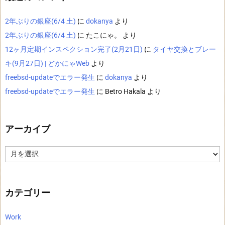
2年ぶりの銀座(6/4 土)
に
dokanya
より
2年ぶりの銀座(6/4 土)
に
たこにゃ。
より
12ヶ月定期インスペクション完了(2月21日)
に
タイヤ交換とブレー
キ(9月27日) | どかにゃWeb
より
freebsd-updateでエラー発生
に
dokanya
より
freebsd-updateでエラー発生
に
Betro Hakala
より
アーカイブ
ア
ー
カ
イ
ブ
カテゴリー
Work