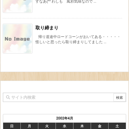
すなあ(^^ わしも 風邪気味なので ...
取り締まり
帰り道途中ロードコーンがおいてある・・・・・
怪しいと思ったら取り締まりしてました ...
2002年4月
日
月
火
水
木
金
土