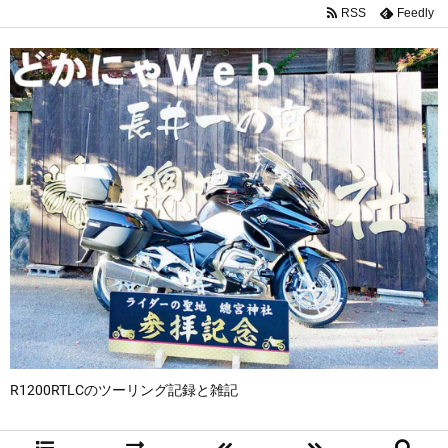
RSS
Feedly
R1200RTLCのツーリング記録と雑記